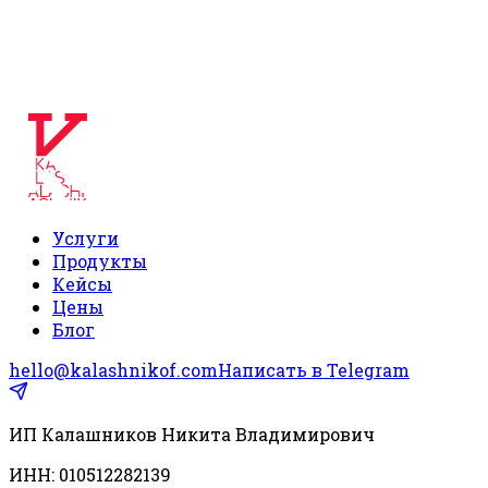
Корпоративный сайт для клиники психотерапии
на Wordpress с интеграциями с МИС и CRM Bitrix
Смотреть кейс
Услуги
Продукты
Кейсы
Цены
Блог
hello@kalashnikof.com
Написать в Telegram
ИП Калашников Никита Владимирович
ИНН:
010512282139